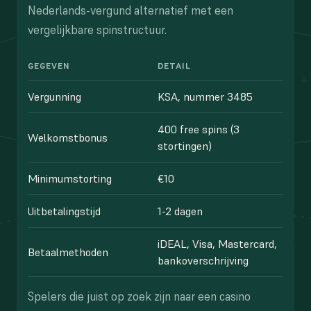
Nederlands-vergund alternatief met een
vergelijkbare spinstructuur.
GEGEVEN
DETAIL
Vergunning
KSA, nummer 3485
400 free spins (3
Welkomstbonus
stortingen)
Minimumstorting
€10
Uitbetalingstijd
1-2 dagen
iDEAL, Visa, Mastercard,
Betaalmethoden
bankoverschrijving
Spelers die juist op zoek zijn naar een casino