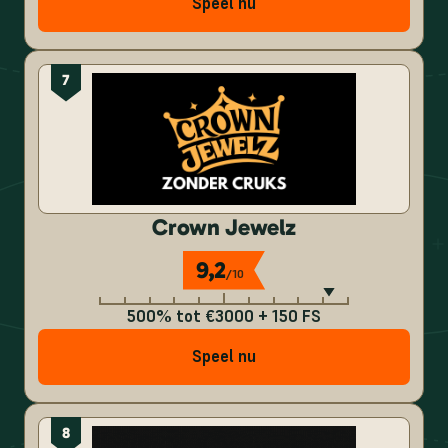
Speel nu
7
Crown Jewelz
9,2
/10
500% tot €3000 + 150 FS
Speel nu
8