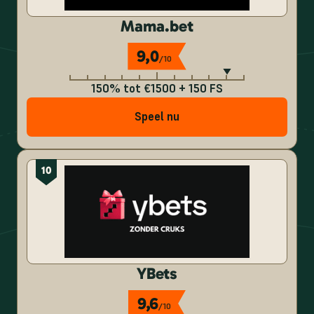
Mama.bet
9,0
/10
150% tot €1500 + 150 FS
Speel nu
10
YBets
9,6
/10