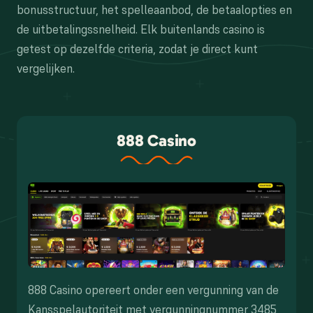
bonusstructuur, het spelleaanbod, de betaalopties en
de uitbetalingssnelheid. Elk buitenlands casino is
getest op dezelfde criteria, zodat je direct kunt
vergelijken.
888 Casino
888 Casino opereert onder een vergunning van de
Kansspelautoriteit met vergunningnummer 3485,