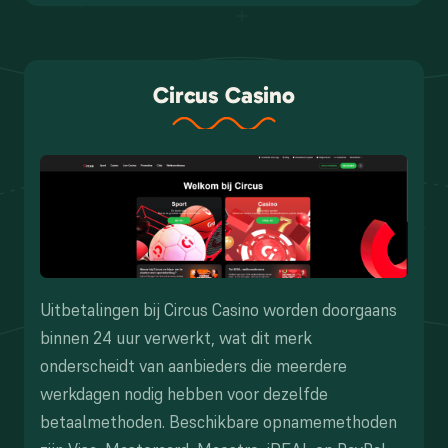
Circus Casino
Uitbetalingen bij Circus Casino worden doorgaans
binnen 24 uur verwerkt, wat dit merk
onderscheidt van aanbieders die meerdere
werkdagen nodig hebben voor dezelfde
betaalmethoden. Beschikbare opnamemethoden