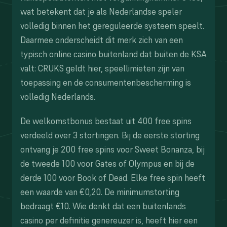
wat betekent dat je als Nederlandse speler
volledig binnen het gereguleerde systeem speelt.
Daarmee onderscheidt dit merk zich van een
typisch online casino buitenland dat buiten de KSA
valt: CRUKS geldt hier, speellimieten zijn van
toepassing en de consumentenbescherming is
volledig Nederlands.
De welkomstbonus bestaat uit 400 free spins
verdeeld over 3 stortingen. Bij de eerste storting
ontvang je 200 free spins voor Sweet Bonanza, bij
de tweede 100 voor Gates of Olympus en bij de
derde 100 voor Book of Dead. Elke free spin heeft
een waarde van €0,20. De minimumstorting
bedraagt €10. Wie denkt dat een buitenlands
casino per definitie genereuzer is, heeft hier een