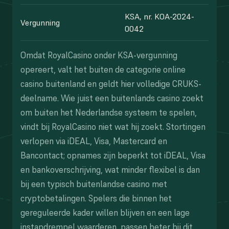
KSA, nr. KOA-2024-
Vergunning
0042
Omdat RoyalCasino onder KSA-vergunning
opereert, valt het buiten de categorie online
casino buitenland en geldt hier volledige CRUKS-
deelname. Wie juist een buitenlands casino zoekt
om buiten het Nederlandse systeem te spelen,
vindt bij RoyalCasino niet wat hij zoekt. Stortingen
verlopen via iDEAL, Visa, Mastercard en
Bancontact; opnames zijn beperkt tot iDEAL, Visa
en bankoverschrijving, wat minder flexibel is dan
bij een typisch buitenlandse casino met
cryptobetalingen. Spelers die binnen het
gereguleerde kader willen blijven en een lage
instapdrempel waarderen, passen beter bij dit