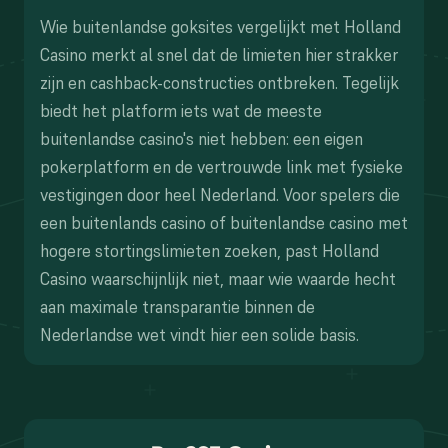
Wie buitenlandse goksites vergelijkt met Holland
Casino merkt al snel dat de limieten hier strakker
zijn en cashback-constructies ontbreken. Tegelijk
biedt het platform iets wat de meeste
buitenlandse casino's niet hebben: een eigen
pokerplatform en de vertrouwde link met fysieke
vestigingen door heel Nederland. Voor spelers die
een buitenlands casino of buitenlandse casino met
hogere stortingslimieten zoeken, past Holland
Casino waarschijnlijk niet, maar wie waarde hecht
aan maximale transparantie binnen de
Nederlandse wet vindt hier een solide basis.