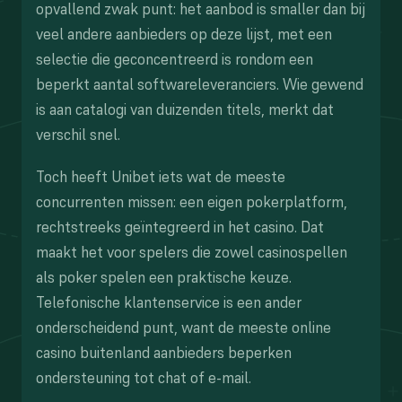
opvallend zwak punt: het aanbod is smaller dan bij
veel andere aanbieders op deze lijst, met een
selectie die geconcentreerd is rondom een
beperkt aantal softwareleveranciers. Wie gewend
is aan catalogi van duizenden titels, merkt dat
verschil snel.
Toch heeft Unibet iets wat de meeste
concurrenten missen: een eigen pokerplatform,
rechtstreeks geïntegreerd in het casino. Dat
maakt het voor spelers die zowel casinospellen
als poker spelen een praktische keuze.
Telefonische klantenservice is een ander
onderscheidend punt, want de meeste online
casino buitenland aanbieders beperken
ondersteuning tot chat of e-mail.