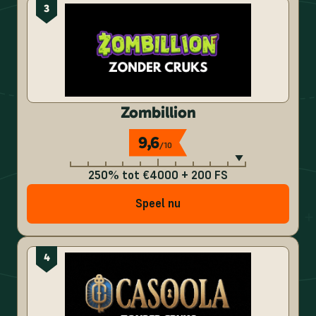
3
Zombillion
9,6
/10
250% tot €4000 + 200 FS
Speel nu
4