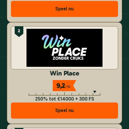
Speel nu
2
Win Place
9,2
/10
250% tot €14000 + 300 FS
Speel nu